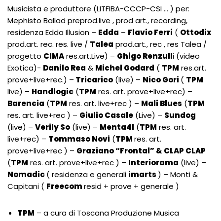
Musicista e produttore (LITFIBA-CCCP-CSI … ) per:
Mephisto Ballad preprod.live , prod art., recording,
residenza Edda Illusion –
Edda
–
Flavio Ferri
(
Ottodix
prod.art. rec. res. live /
Talea
prod.art., rec , res Talea /
progetto
CIMA
res.art.Live) –
Ghigo Renzull
i (video
Exotica)-
Danilo Rea
&
Michel Godard
(
TPM
res.art.
prove+live+rec.) –
Tricarico
(live) –
Nico Gori
(
TPM
live) –
Handlogic
(
TPM
res. art. prove+live+rec) –
Barencia
(
TPM
res. art. live+rec ) –
Mali Blues
(
TPM
res. art. live+rec ) –
Giulio Casale
(Live) –
Sundog
(live) –
Verily So
(live) –
Menta4l
(
TPM
res. art.
live+rec) –
Tommaso Novi
(
TPM
res. art.
prove+live+rec ) –
Graziano “Frontal” & CLAP CLAP
(
TPM
res. art. prove+live+rec ) –
Interiorama
(live) –
Nomadic
( residenza e generali
imarts
) – Monti &
Capitani (
Freecom
resid + prove + generale )
TPM
– a cura di Toscana Produzione Musica