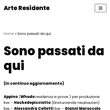
Arte Residente
Vai
al
contenuto
Home
»
Sono passati da qui
Sono passati da
qui
(In continuo aggiornamento)
Appino
(
Whodo
residenza e prove ) per produzione
live –
Hackedepicciotto
(Einsturzende neubauten)
live –
Alessandra Celletti
live –
Gianni Maroccolo